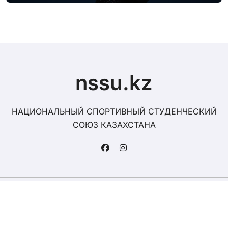
атанды
nssu.kz
НАЦИОНАЛЬНЫЙ СПОРТИВНЫЙ СТУДЕНЧЕСКИЙ
СОЮЗ КАЗАХСТАНА
Copyright © All rights reserved
|
by
.
Басты бет
Жаңалықтар
Президент туралы
Одақ туралы
Одақ құрылымы
FISU