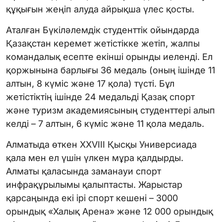
құқығын жеңіп алуда айрықша үлес қосты.
Аталған Бүкіләлемдік студенттік ойындарда
Қазақстан керемет жетістікке жетіп, жалпы
командалық есепте екінші орынды иеленді. Ел
қоржынына барлығы 36 медаль (оның ішінде 11
алтын, 8 күміс және 17 қола) түсті. Бұл
жетістіктің ішінде 24 медальді Қазақ спорт
және туризм академиясының студенттері алып
келді – 7 алтын, 6 күміс және 11 қола медаль.
Алматыда өткен XXVIII Қысқы Универсиада
қала мен ел үшін үлкен мұра қалдырды.
Алматы қаласында заманауи спорт
инфрақұрылымы қалыптасты. Жарыстар
қарсаңында екі ірі спорт кешені – 3000
орындық «Халық Арена» және 12 000 орындық