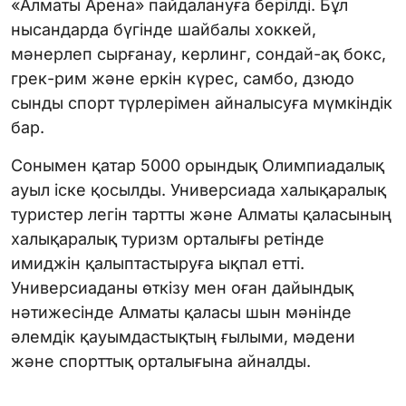
«Алматы Арена» пайдалануға берілді. Бұл
нысандарда бүгінде шайбалы хоккей,
мәнерлеп сырғанау, керлинг, сондай-ақ бокс,
грек-рим және еркін күрес, самбо, дзюдо
сынды спорт түрлерімен айналысуға мүмкіндік
бар.
Сонымен қатар 5000 орындық Олимпиадалық
ауыл іске қосылды. Универсиада халықаралық
туристер легін тартты және Алматы қаласының
халықаралық туризм орталығы ретінде
имиджін қалыптастыруға ықпал етті.
Универсиаданы өткізу мен оған дайындық
нәтижесінде Алматы қаласы шын мәнінде
әлемдік қауымдастықтың ғылыми, мәдени
және спорттық орталығына айналды.