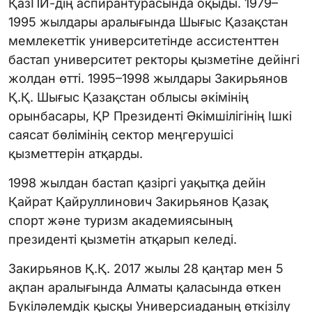
ҚазПИ-дің аспирантурасында оқыды. 1979–
1995 жылдары аралығында Шығыс Қазақстан
мемлекеттік университетінде ассистенттен
бастап университет ректоры қызметіне дейінгі
жолдан өтті. 1995–1998 жылдары Закирьянов
Қ.Қ. Шығыс Қазақстан облысы әкімінің
орынбасары, ҚР Президенті Әкімшілігінің Ішкі
саясат бөлімінің сектор меңгерушісі
қызметтерін атқарды.
1998 жылдан бастап қазіргі уақытқа дейін
Қайрат Қайруллинович Закирьянов Қазақ
спорт және туризм академиясының
президенті қызметін атқарып келеді.
Закирьянов Қ.Қ. 2017 жылы 28 қаңтар мен 5
ақпан аралығында Алматы қаласында өткен
Бүкіләлемдік қысқы Универсиаданың өткізілу