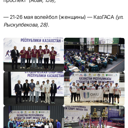
проспект
(Абая, 159);
— 21-26 мая волейбол (женщины) — КазГАСА
(ул.
Рыскулбекова, 28)
.