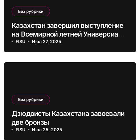
Без рубрики
Казахстан завершил выступление
на Всемирной летней Универсиаде
в Германии
FISU
Июл 27, 2025
Без рубрики
Дзюдоисты Казахстана завоевали
две бронзы
FISU
Июл 25, 2025