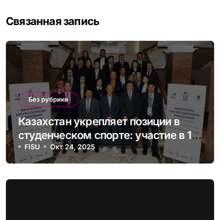
Связанная запись
Без рубрики
Казахстан укрепляет позиции в
студенческом спорте: участие в 1-
й Программе Регионального
FISU
Окт 24, 2025
Развития AUSF в Монголии