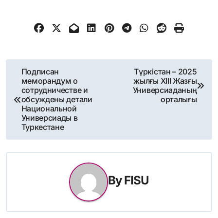
Навигация
Подписан
Түркістан – 2025
меморандум о
жылғы XIII Жазғы
по
сотрудничестве и
Универсиаданың
обсуждены детали
орталығы
записям
Национальной
Универсиады в
Туркестане
By
FISU