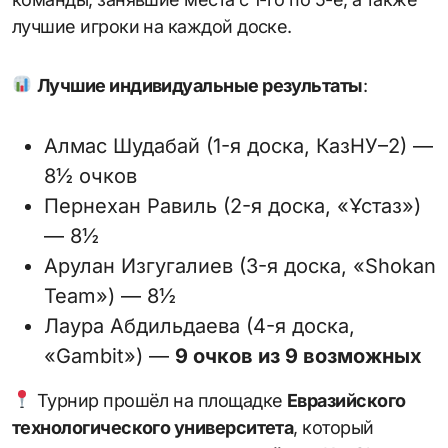
лучшие игроки на каждой доске.
Лучшие индивидуальные результаты
:
Алмас Шудабай (1-я доска, КазНУ–2) —
8½ очков
Пернехан Равиль (2-я доска, «Ұстаз»)
— 8½
Арулан Изгугалиев (3-я доска, «Shokan
Team») — 8½
Лаура Абдильдаева (4-я доска,
«Gambit») —
9 очков из 9 возможных
Турнир прошёл на площадке
Евразийского
технологического университета
, который