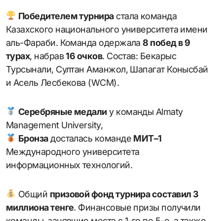
Победителем турнира
стала команда
Казахского национального университета имени
аль-Фараби. Команда одержала
8 побед в 9
турах
, набрав
16 очков
. Состав: Бекарыс
Турсынали, Султан Аманжол, Шапагат Конысбай
и Асель Лесбекова (WCM).
Серебряные медали
у команды Almaty
Management University,
Бронза
досталась команде
МИТ–1
Международного университета
информационных технологий.
Общий
призовой фонд турнира составил 3
миллиона тенге
. Финансовые призы получили
команды, занявшие места с 1-го по 5-е, а также