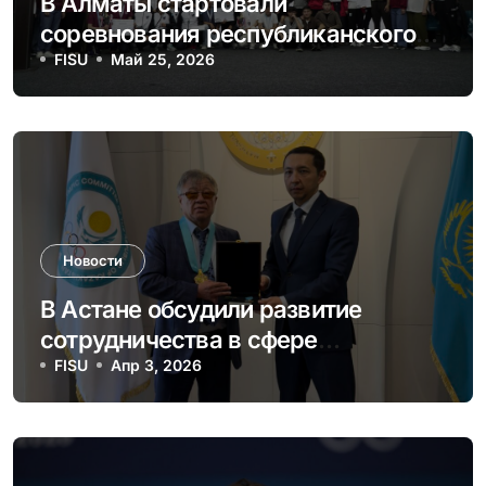
В Алматы стартовали
соревнования республиканского
этапа Студенческой спортивной
FISU
Май 25, 2026
лиги
Новости
В Астане обсудили развитие
сотрудничества в сфере
студенческого спорта и
FISU
Апр 3, 2026
олимпийского движения