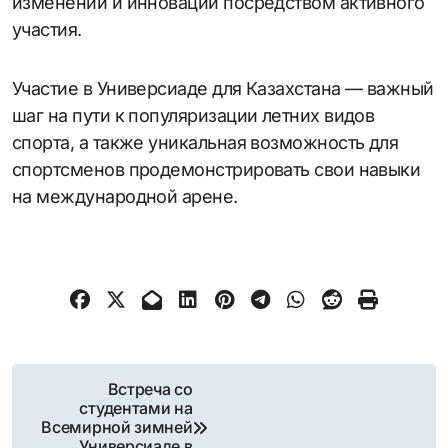
изменений и инноваций посредством активного
участия.
Участие в Универсиаде для Казахстана — важный
шаг на пути к популяризации летних видов
спорта, а также уникальная возможность для
спортсменов продемонстрировать свои навыки
на международной арене.
Навигация
Встреча со
студентами на
по
Всемирной зимней
Универсиаде в